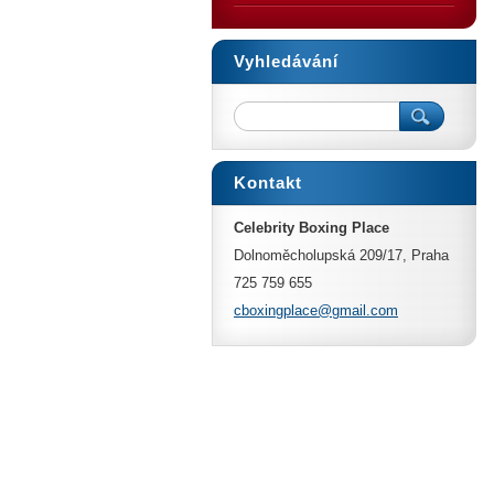
Vyhledávání
Kontakt
Celebrity Boxing Place
Dolnoměcholupská 209/17, Praha
725 759 655
cboxingp
lace@gma
il.com