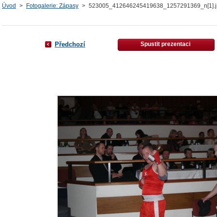
Úvod
>
Fotogalerie: Zápasy
>
523005_412646245419638_1257291369_n[1].j
Předchozí
Spustit prezentaci