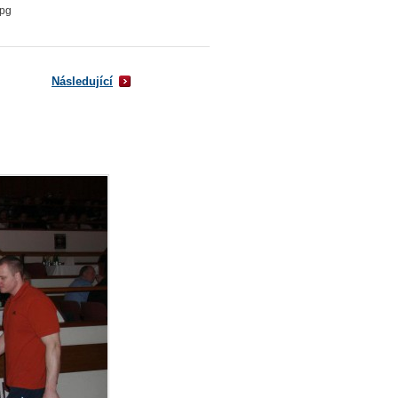
pg
Následující