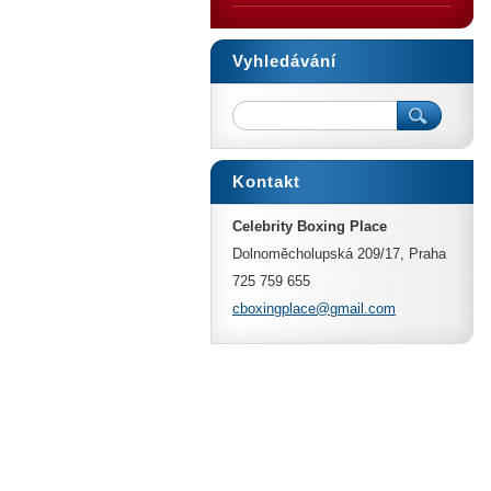
Vyhledávání
Kontakt
Celebrity Boxing Place
Dolnoměcholupská 209/17, Praha
725 759 655
cboxingp
lace@gma
il.com