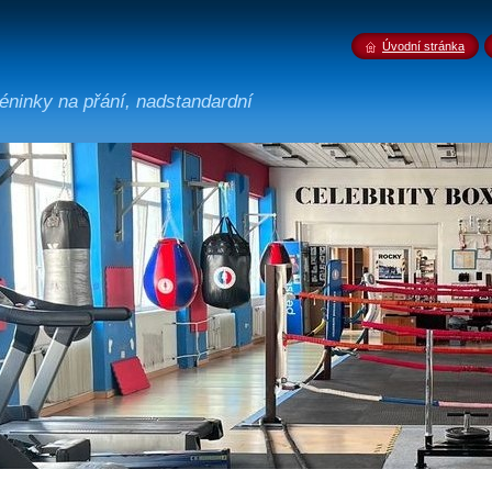
Úvodní stránka
tréninky na přání, nadstandardní