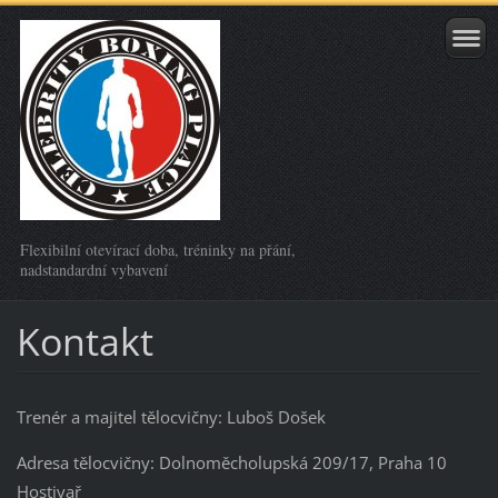
Flexibilní otevírací doba, tréninky na přání,
nadstandardní vybavení
Kontakt
Trenér a majitel tělocvičny: Luboš Došek
Adresa tělocvičny: Dolnoměcholupská 209/17, Praha 10
Hostivař