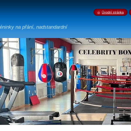
Úvodní stránka
tréninky na přání, nadstandardní