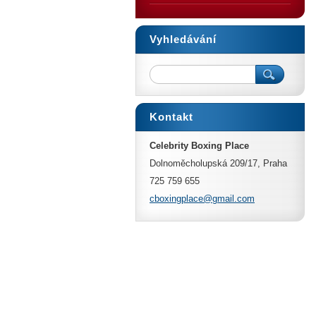
Vyhledávání
Kontakt
Celebrity Boxing Place
Dolnoměcholupská 209/17, Praha
725 759 655
cboxingp
lace@gma
il.com