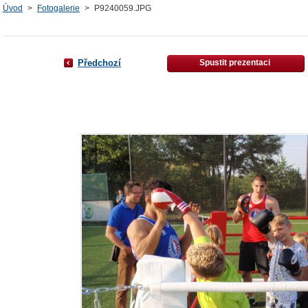
Úvod
>
Fotogalerie
>
P9240059.JPG
Předchozí
Spustit prezentaci