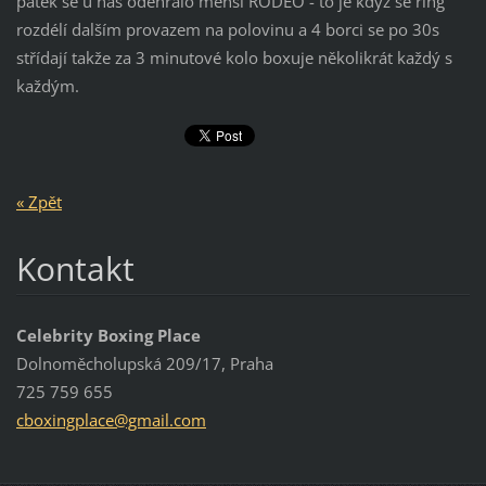
pátek se u nás odehrálo menší RODEO - to je když se ring
rozdélí dalším provazem na polovinu a 4 borci se po 30s
střídají takže za 3 minutové kolo boxuje několikrát každý s
každým.
« Zpět
Kontakt
Celebrity Boxing Place
Dolnoměcholupská 209/17, Praha
725 759 655
cboxingp
lace@gma
il.com