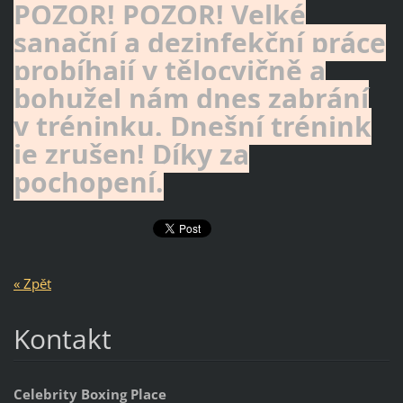
POZOR! POZOR! Velké
sanační a dezinfekční práce
probíhají v tělocvičně a
bohužel nám dnes zabrání
v tréninku. Dnešní trénink
je zrušen! Díky za
pochopení.
« Zpět
Kontakt
Celebrity Boxing Place