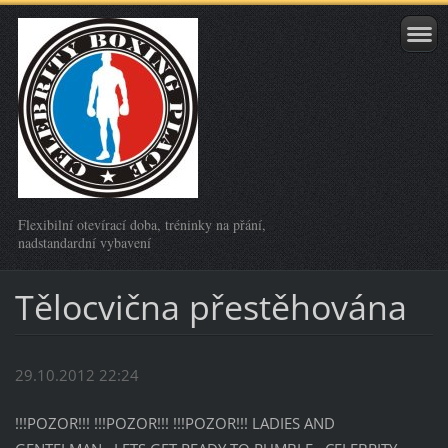
Flexibilní otevírací doba, tréninky na přání,
nadstandardní vybavení
Tělocvična přestěhována
29.10.2012 22:24
!!!POZOR!!! !!!POZOR!!! !!!POZOR!!! LADIES AND