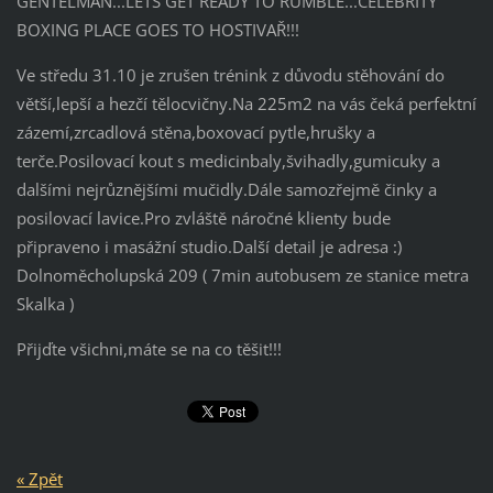
GENTELMAN...LETS GET READY TO RUMBLE...CELEBRITY
BOXING PLACE GOES TO HOSTIVAŘ!!!
Ve středu 31.10 je zrušen trénink z důvodu stěhování do
větší,lepší a hezčí tělocvičny.Na 225m2 na vás čeká perf
ektní
zázemí,zrcadlová stěna,boxovací pytle,hrušky a
terče.Posilovací kout s medicinbaly,švihadly,gumicuky a
dalšími nejrůznějšími mučidly.Dále samozřejmě činky a
posilovací lavice.Pro zvláště náročné klienty bude
připraveno i masážní studio.Další detail je adresa :)
Dolnoměcholupská 209 ( 7min autobusem ze stanice metra
Skalka )
Přijďte všichni,máte se na co těšit!!!
« Zpět