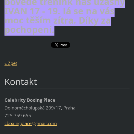
povede trénink náš úžasný
IVAN 17 - 19. Já se na vás
moc těším zítra. Díky za
pochopení.
« Zpět
Kontakt
Celebrity Boxing Place
Dolnoměcholupská 209/17, Praha
725 759 655
cboxingp
lace@gma
il.com