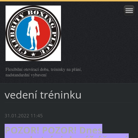
Flexibilní otevírací doba, tréninky na přání,
nadstandardní vybavení
vedení tréninku
31.01.2022 11:45
POZOR! POZOR! Dnes